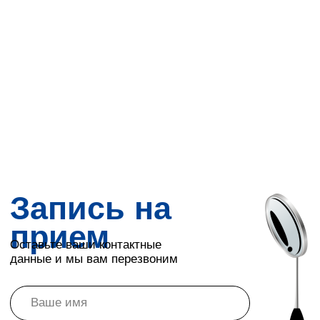
Клиника цифровой
стоматологии «Эстелайн»
+7 (934) 000-09-33
‎ ‎ ‎ Заказать звонок
Как нас найти
О нас
Акции